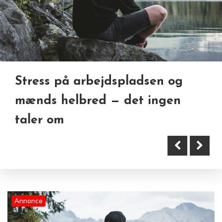
Stress på arbejdspladsen og
Tandsten — hvad er det, og
mænds helbred — det ingen
hvad kan du selv gøre?
taler om
Annonce