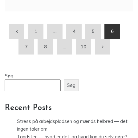
1
…
4
5
6
7
8
…
10
Søg
Søg
Recent Posts
Stress på arbejdspladsen og mænds helbred — det
ingen taler om
Tandsten — hvad er det, og hvad kan du selv gøre?