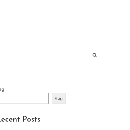
øg
Søg
ecent Posts