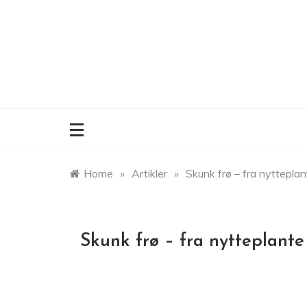
Skip
to
content
Home
»
Artikler
»
Skunk frø – fra nytteplant
Skunk frø – fra nytteplante 