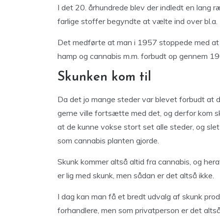
I det 20. århundrede blev der indledt en lang r
farlige stoffer begyndte at vælte ind over bl.a
Det medførte at man i 1957 stoppede med at p
hamp og cannabis m.m. forbudt op gennem 190
Skunken kom til
Da det jo mange steder var blevet forbudt at dy
gerne ville fortsætte med det, og derfor kom sk
at de kunne vokse stort set alle steder, og slet i
som cannabis planten gjorde.
Skunk kommer altså altid fra cannabis, og heraf
er lig med skunk, men sådan er det altså ikke.
I dag kan man få et bredt udvalg af skunk prod
forhandlere, men som privatperson er det altså