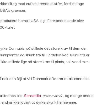
ække tiltag mod euforiserende stoffer, fordi mange
. USA’s grænser.
roducere hamp i USA, og i flere andre lande blev
0-tallet.
rke Cannabis, så stillede det store krav til dem der
unkplanter og skunk frø til. Fordelen ved skunk frø er
kke stillede lige så store krav til plads, sol, vand m.m.
 nok den fejl at vi i Danmark ofte tror at alt cannabis
ukter hos bl.a.
Sensimilla
, og mange andre
 endnu ikke lovligt at dyrke skunk herhjemme.