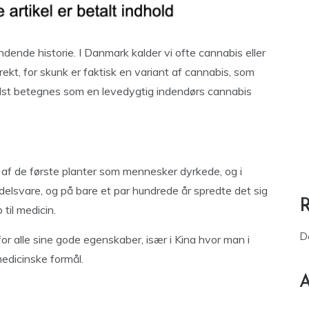
dende historie. I Danmark kalder vi ofte cannabis eller
rekt, for skunk er faktisk en variant af cannabis, som
edst betegnes som en levedygtig indendørs cannabis
af de første planter som mennesker dyrkede, og i
ndelsvare, og på bare et par hundrede år spredte det sig
 til medicin.
D
or alle sine gode egenskaber, især i Kina hvor man i
edicinske formål.
A