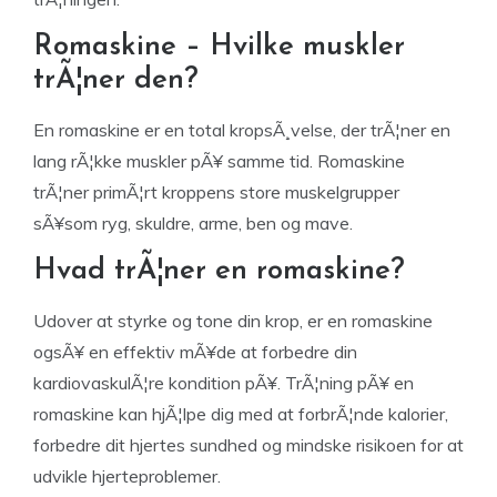
Romaskine – Hvilke muskler
trÃ¦ner den?
En romaskine er en total kropsÃ¸velse, der trÃ¦ner en
lang rÃ¦kke muskler pÃ¥ samme tid. Romaskine
trÃ¦ner primÃ¦rt kroppens store muskelgrupper
sÃ¥som ryg, skuldre, arme, ben og mave.
Hvad trÃ¦ner en romaskine?
Udover at styrke og tone din krop, er en romaskine
ogsÃ¥ en effektiv mÃ¥de at forbedre din
kardiovaskulÃ¦re kondition pÃ¥. TrÃ¦ning pÃ¥ en
romaskine kan hjÃ¦lpe dig med at forbrÃ¦nde kalorier,
forbedre dit hjertes sundhed og mindske risikoen for at
udvikle hjerteproblemer.