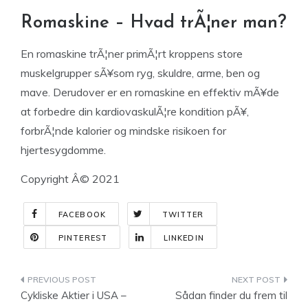
Romaskine – Hvad trÃ¦ner man?
En romaskine trÃ¦ner primÃ¦rt kroppens store
muskelgrupper sÃ¥som ryg, skuldre, arme, ben og
mave. Derudover er en romaskine en effektiv mÃ¥de
at forbedre din kardiovaskulÃ¦re kondition pÃ¥,
forbrÃ¦nde kalorier og mindske risikoen for
hjertesygdomme.
Copyright Â© 2021
FACEBOOK
TWITTER
PINTEREST
LINKEDIN
Indlægsnavigation
Cykliske Aktier i USA –
Sådan finder du frem til