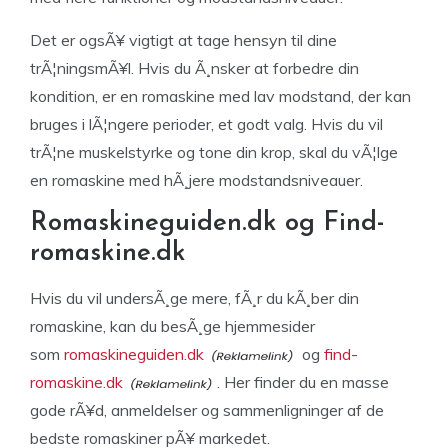
Det er ogsÃ¥ vigtigt at tage hensyn til dine
trÃ¦ningsmÃ¥l. Hvis du Ã¸nsker at forbedre din
kondition, er en romaskine med lav modstand, der kan
bruges i lÃ¦ngere perioder, et godt valg. Hvis du vil
trÃ¦ne muskelstyrke og tone din krop, skal du vÃ¦lge
en romaskine med hÃ¸jere modstandsniveauer.
Romaskineguiden.dk og Find-
romaskine.dk
Hvis du vil undersÃ¸ge mere, fÃ¸r du kÃ¸ber din
romaskine, kan du besÃ¸ge hjemmesider
som
romaskineguiden.dk
og
find-
romaskine.dk
. Her finder du en masse
gode rÃ¥d, anmeldelser og sammenligninger af de
bedste romaskiner pÃ¥ markedet.