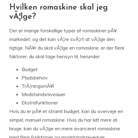
Hvilken romaskine skal jeg
vÃ¦lge?
Der er mange forskellige typer af romaskiner pÃ¥
markedet, og det kan vÃ¦re svÃ¦rt at vÃ¦lge den
rigtige. NÃ¥r du skal vÃ¦lge en romaskine, er der flere
faktorer, du skal tage hensyn til, herunder:
Budget
Pladsbehov
TrÃ¦ningsmÃ¥l
Modstandsniveauer
Ekstrafunktioner
Hvis du er pÃ¥ et stramt budget, kan du overveje en
simpel, manuel romaskine. Hvis du har lidt mere at
bruge, kan du vÃ¦lge en mere avanceret romaskine
med flere funktioner og modstandsniveauer.