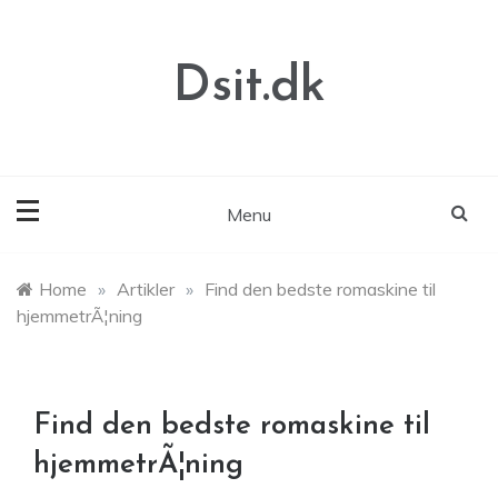
Skip
to
content
Dsit.dk
Menu
Home
»
Artikler
»
Find den bedste romaskine til
hjemmetrÃ¦ning
Find den bedste romaskine til
hjemmetrÃ¦ning