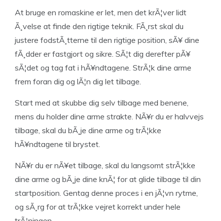
At bruge en romaskine er let, men det krÃ¦ver lidt
Ã¸velse at finde den rigtige teknik. FÃ¸rst skal du
justere fodstÃ¸tterne til den rigtige position, sÃ¥ dine
fÃ¸dder er fastgjort og sikre. SÃ¦t dig derefter pÃ¥
sÃ¦det og tag fat i hÃ¥ndtagene. StrÃ¦k dine arme
frem foran dig og lÃ¦n dig let tilbage.
Start med at skubbe dig selv tilbage med benene,
mens du holder dine arme strakte. NÃ¥r du er halvvejs
tilbage, skal du bÃ¸je dine arme og trÃ¦kke
hÃ¥ndtagene til brystet.
NÃ¥r du er nÃ¥et tilbage, skal du langsomt strÃ¦kke
dine arme og bÃ¸je dine knÃ¦ for at glide tilbage til din
startposition. Gentag denne proces i en jÃ¦vn rytme,
og sÃ¸rg for at trÃ¦kke vejret korrekt under hele
trÃ¦ningen.